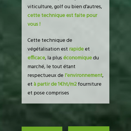
viticulture, golf ou bien d’autres,
cette technique est faite pour
vous !
Cette technique de
végétalisation est
rapide
et
efficace
, la plus
économique
du
marché, le tout étant
respectueux de
l’environnement
,
et
à partir de 1€ht/m2
fourniture
et pose comprises