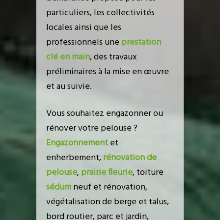
particuliers, les collectivités
locales ainsi que les
professionnels une
prestation
clé en main
, des travaux
préliminaires à la mise en œuvre
et au suivie.
Vous souhaitez engazonner ou
rénover votre pelouse ?
Engazonnement
et
enherbement,
rénovation de
pelouse
,
prairie fleurie
, toiture
sédum
neuf et rénovation,
végétalisation de berge et talus,
bord routier, parc et jardin,