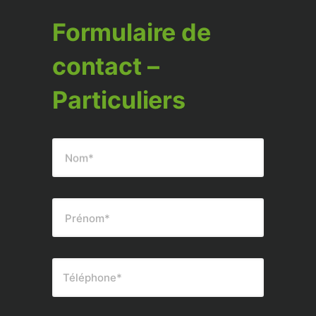
Formulaire de
contact –
Particuliers
Nom*
Prénom*