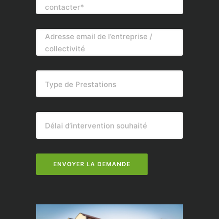
contacter*
Adresse email de l’entreprise /
collectivité
Type de Prestations
Délai d’intervention souhaité